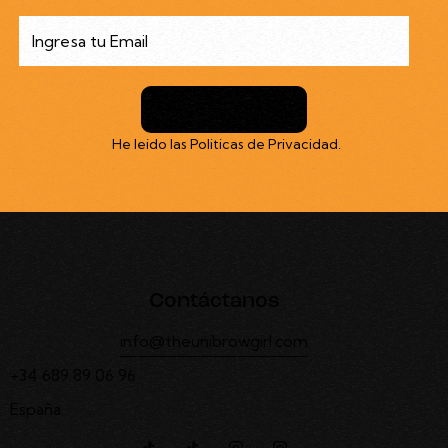
Suscribirme
He leido las
Politicas de Privacidad
.
Contáctanos
info@theunibrowgirl.com
+34 689 89 06 96
España