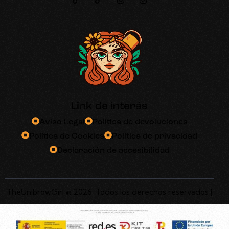
Link de interés
Aviso Legal
Política de devoluciones
Política de Cookies
Política de privacidad
Declaración de accesibilidad
TheUnibrowGirl © 2026. Todos los derechos reservados |