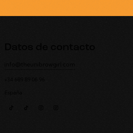
Datos de contacto
info@theunibrowgirl.com
+34 689 89 06 96
España