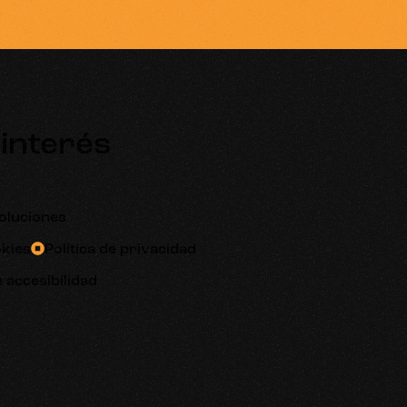
 interés
voluciones
okies
Política de privacidad
 accesibilidad