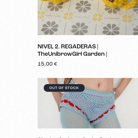
NIVEL 2. REGADERAS |
TheUnibrowGirl Garden |
15,00
€
OUT OF STOCK