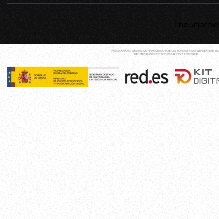
TheUnibrowG