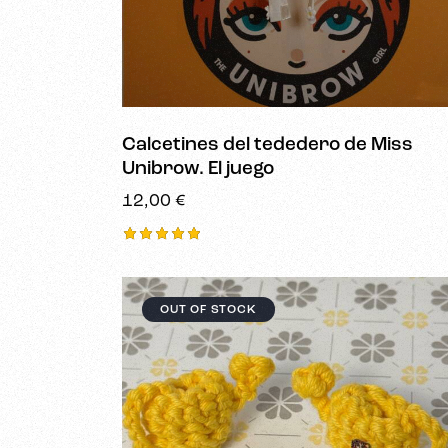
Busca
Calcetines del tededero de Miss
Unibrow. El juego
12,00
€
Valorado
con
5.00
de 5
OUT OF STOCK