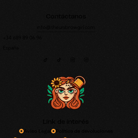
Contáctanos
info@theunibrowgirl.com
+34 689 89 06 96
España
Link de interés
Aviso Legal
Política de devoluciones