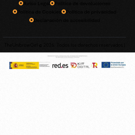
Aviso Legal
Política de devoluciones
Política de Cookies
Política de privacidad
Declaración de accesibilidad
TheUnibrowGirl © 2026. Todos los derechos reservados |