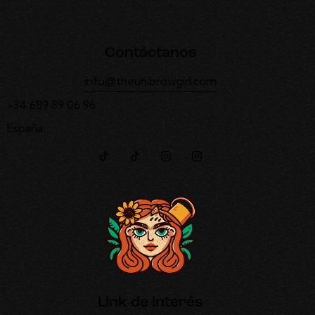
Contáctanos
info@theunibrowgirl.com
+34 689 89 06 96
España
Link de interés