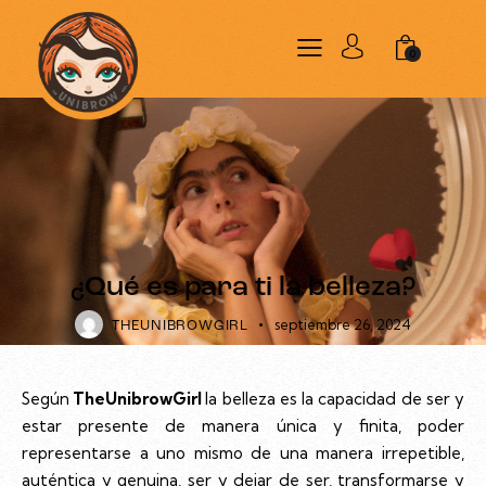
0
BELLEZA
¿Qué es para ti la belleza?
septiembre 26, 2024
THEUNIBROWGIRL
Según
TheUnibrowGirl
la belleza es la capacidad de ser y
estar presente de manera única y finita, poder
representarse a uno mismo de una manera irrepetible,
auténtica y genuina, ser y dejar de ser, transformarse y