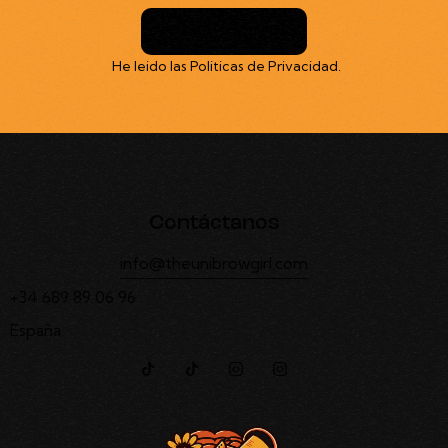
Suscribirme
He leido las
Politicas de Privacidad
.
Contáctanos
info@theunibrowgirl.com
+34 689 89 06 96
España