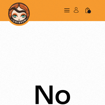
0
El mundo TUG
No