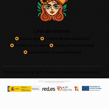
Link de interés
Aviso Legal
Política de devoluciones
Política de Cookies
Política de privacidad
Declaración de accesibilidad
TheUnibrowGirl © 2026. Todos los derechos reservados |