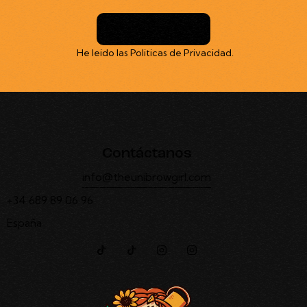
Suscribirme
He leido las
Politicas de Privacidad
.
Contáctanos
info@theunibrowgirl.com
+34 689 89 06 96
España